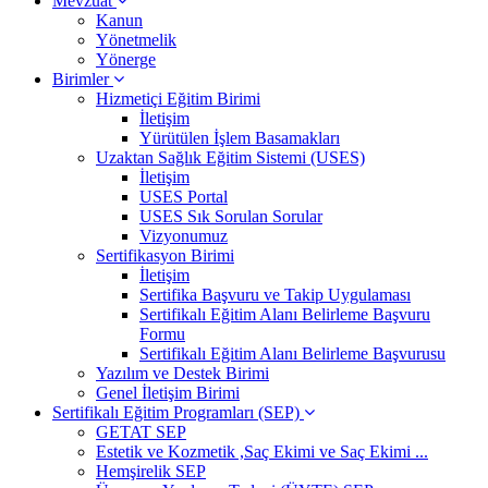
Mevzuat
Kanun
Yönetmelik
Yönerge
Birimler
Hizmetiçi Eğitim Birimi
İletişim
Yürütülen İşlem Basamakları
Uzaktan Sağlık Eğitim Sistemi (USES)
İletişim
USES Portal
USES Sık Sorulan Sorular
Vizyonumuz
Sertifikasyon Birimi
İletişim
Sertifika Başvuru ve Takip Uygulaması
Sertifikalı Eğitim Alanı Belirleme Başvuru
Formu
Sertifikalı Eğitim Alanı Belirleme Başvurusu
Yazılım ve Destek Birimi
Genel İletişim Birimi
Sertifikalı Eğitim Programları (SEP)
GETAT SEP
Estetik ve Kozmetik ,Saç Ekimi ve Saç Ekimi ...
Hemşirelik SEP