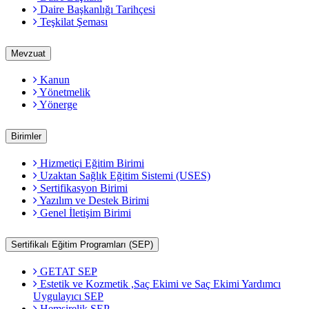
Daire Başkanlığı Tarihçesi
Teşkilat Şeması
Mevzuat
Kanun
Yönetmelik
Yönerge
Birimler
Hizmetiçi Eğitim Birimi
Uzaktan Sağlık Eğitim Sistemi (USES)
Sertifikasyon Birimi
Yazılım ve Destek Birimi
Genel İletişim Birimi
Sertifikalı Eğitim Programları (SEP)
GETAT SEP
Estetik ve Kozmetik ,Saç Ekimi ve Saç Ekimi Yardımcı
Uygulayıcı SEP
Hemşirelik SEP