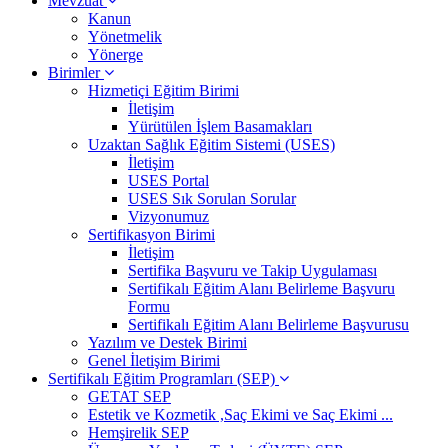
Mevzuat
Kanun
Yönetmelik
Yönerge
Birimler
Hizmetiçi Eğitim Birimi
İletişim
Yürütülen İşlem Basamakları
Uzaktan Sağlık Eğitim Sistemi (USES)
İletişim
USES Portal
USES Sık Sorulan Sorular
Vizyonumuz
Sertifikasyon Birimi
İletişim
Sertifika Başvuru ve Takip Uygulaması
Sertifikalı Eğitim Alanı Belirleme Başvuru
Formu
Sertifikalı Eğitim Alanı Belirleme Başvurusu
Yazılım ve Destek Birimi
Genel İletişim Birimi
Sertifikalı Eğitim Programları (SEP)
GETAT SEP
Estetik ve Kozmetik ,Saç Ekimi ve Saç Ekimi ...
Hemşirelik SEP