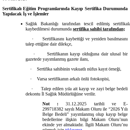
Sertifikalı Eğitim Programlarında Kayıp Sertifika Durumunda
Yapılacak İş ve İşlemler
Sağlık Bakanlığı tarafından tescil edilmiş sertifikal
kaybedilmesi durumunda
sertifika sahibi tarafından;
·
Sertifikasını kaybettiği ve yeniden basılmasını
talep ettiğine dair dilekçe,
·
Sertifikanın kayıp olduğuna dair ulusal bir
gazetede yayımlanmış gazete ilanı,
·
Sertifika sahibinin vukuatlı nüfus kayıt örneği,
·
Varsa sertifikanın arkalı önlü fotokopisi,
·
Talep edilen yıla ait kayıp ve zayi belge bedeli
dekontu İl Sağlık Müdürlüğüne verilir.
Not :
31.12.2025 tarihli ve E-
299718382 sayılı Makam Oluru ile “2026 Yılı
Belge Bedeli” yayımlanmış olup kayıp belge
bedellerine ilişkin bilgi Makam Oluru’nun
ekinde yer almaktadır. İlgili Makam Oluru’nu
görmek için
tıklayınız.