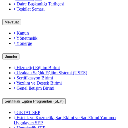
Daire Başkanlığı Tarihçesi
Teşkilat Şeması
Mevzuat
Kanun
Yönetmelik
Yönerge
Birimler
Hizmetiçi Eğitim Birimi
Uzaktan Sağlık Eğitim Sistemi (USES)
Sertifikasyon Birimi
Yazılım ve Destek Birimi
Genel İletişim Birimi
Sertifikalı Eğitim Programları (SEP)
GETAT SEP
Estetik ve Kozmetik ,Saç Ekimi ve Saç Ekimi Yardımcı
Uygulayıcı SEP
Hemşirelik SEP