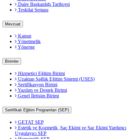
Daire Başkanlığı Tarihçesi
Teşkilat Şeması
Mevzuat
Kanun
Yönetmelik
Yönerge
Birimler
Hizmetiçi Eğitim Birimi
Uzaktan Sağlık Eğitim Sistemi (USES)
Sertifikasyon Birimi
Yazılım ve Destek Birimi
Genel İletişim Birimi
Sertifikalı Eğitim Programları (SEP)
GETAT SEP
Estetik ve Kozmetik ,Saç Ekimi ve Saç Ekimi Yardımcı
Uygulayıcı SEP
Hemşirelik SEP