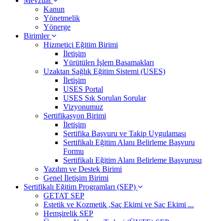
Mevzuat
Kanun
Yönetmelik
Yönerge
Birimler
Hizmetiçi Eğitim Birimi
İletişim
Yürütülen İşlem Basamakları
Uzaktan Sağlık Eğitim Sistemi (USES)
İletişim
USES Portal
USES Sık Sorulan Sorular
Vizyonumuz
Sertifikasyon Birimi
İletişim
Sertifika Başvuru ve Takip Uygulaması
Sertifikalı Eğitim Alanı Belirleme Başvuru
Formu
Sertifikalı Eğitim Alanı Belirleme Başvurusu
Yazılım ve Destek Birimi
Genel İletişim Birimi
Sertifikalı Eğitim Programları (SEP)
GETAT SEP
Estetik ve Kozmetik ,Saç Ekimi ve Saç Ekimi ...
Hemşirelik SEP