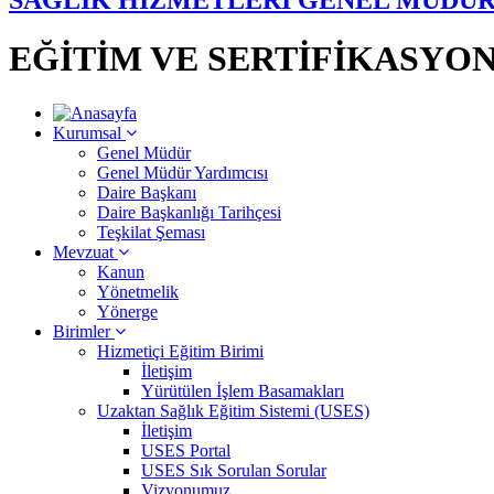
EĞİTİM VE SERTİFİKASYON
Kurumsal
Genel Müdür
Genel Müdür Yardımcısı
Daire Başkanı
Daire Başkanlığı Tarihçesi
Teşkilat Şeması
Mevzuat
Kanun
Yönetmelik
Yönerge
Birimler
Hizmetiçi Eğitim Birimi
İletişim
Yürütülen İşlem Basamakları
Uzaktan Sağlık Eğitim Sistemi (USES)
İletişim
USES Portal
USES Sık Sorulan Sorular
Vizyonumuz