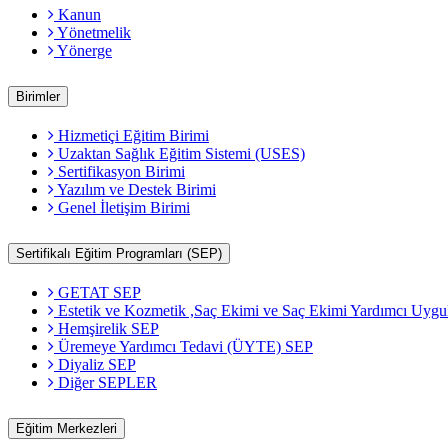
Kanun
Yönetmelik
Yönerge
Birimler
Hizmetiçi Eğitim Birimi
Uzaktan Sağlık Eğitim Sistemi (USES)
Sertifikasyon Birimi
Yazılım ve Destek Birimi
Genel İletişim Birimi
Sertifikalı Eğitim Programları (SEP)
GETAT SEP
Estetik ve Kozmetik ,Saç Ekimi ve Saç Ekimi Yardımcı Uygu
Hemşirelik SEP
Üremeye Yardımcı Tedavi (ÜYTE) SEP
Diyaliz SEP
Diğer SEPLER
Eğitim Merkezleri