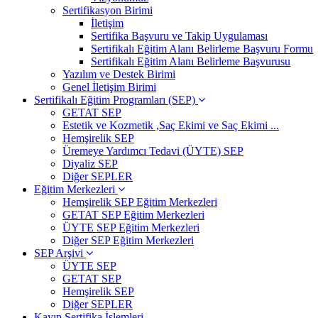
Sertifikasyon Birimi
İletişim
Sertifika Başvuru ve Takip Uygulaması
Sertifikalı Eğitim Alanı Belirleme Başvuru Formu
Sertifikalı Eğitim Alanı Belirleme Başvurusu
Yazılım ve Destek Birimi
Genel İletişim Birimi
Sertifikalı Eğitim Programları (SEP)
GETAT SEP
Estetik ve Kozmetik ,Saç Ekimi ve Saç Ekimi ...
Hemşirelik SEP
Üremeye Yardımcı Tedavi (ÜYTE) SEP
Diyaliz SEP
Diğer SEPLER
Eğitim Merkezleri
Hemşirelik SEP Eğitim Merkezleri
GETAT SEP Eğitim Merkezleri
ÜYTE SEP Eğitim Merkezleri
Diğer SEP Eğitim Merkezleri
SEP Arşivi
ÜYTE SEP
GETAT SEP
Hemşirelik SEP
Diğer SEPLER
Kayıp Sertifika İşlemleri