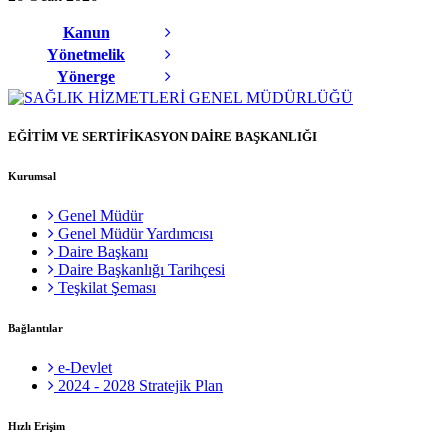
Kanun
Yönetmelik
Yönerge
EĞİTİM VE SERTİFİKASYON DAİRE BAŞKANLIĞI
Kurumsal
Genel Müdür
Genel Müdür Yardımcısı
Daire Başkanı
Daire Başkanlığı Tarihçesi
Teşkilat Şeması
Bağlantılar
e-Devlet
2024 - 2028 Stratejik Plan
Hızlı Erişim