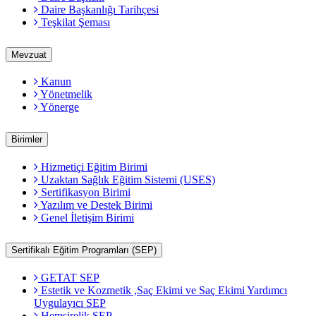
Daire Başkanlığı Tarihçesi
Teşkilat Şeması
Mevzuat
Kanun
Yönetmelik
Yönerge
Birimler
Hizmetiçi Eğitim Birimi
Uzaktan Sağlık Eğitim Sistemi (USES)
Sertifikasyon Birimi
Yazılım ve Destek Birimi
Genel İletişim Birimi
Sertifikalı Eğitim Programları (SEP)
GETAT SEP
Estetik ve Kozmetik ,Saç Ekimi ve Saç Ekimi Yardımcı
Uygulayıcı SEP
Hemşirelik SEP