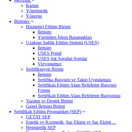
Mevzuat
Kanun
Yönetmelik
Yönerge
Birimler
Hizmetiçi Eğitim Birimi
İletişim
Yürütülen İşlem Basamakları
Uzaktan Sağlık Eğitim Sistemi (USES)
İletişim
USES Portal
USES Sık Sorulan Sorular
Vizyonumuz
Sertifikasyon Birimi
İletişim
Sertifika Başvuru ve Takip Uygulaması
Sertifikalı Eğitim Alanı Belirleme Başvuru
Formu
Sertifikalı Eğitim Alanı Belirleme Başvurusu
Yazılım ve Destek Birimi
Genel İletişim Birimi
Sertifikalı Eğitim Programları (SEP)
GETAT SEP
Estetik ve Kozmetik ,Saç Ekimi ve Saç Ekimi ...
Hemşirelik SEP