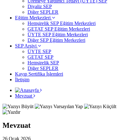
Üremeye Yardımcı Tedavi (ÜYTE) SEP
Diyaliz SEP
Diğer SEPLER
Eğitim Merkezleri
Hemşirelik SEP Eğitim Merkezleri
GETAT SEP Eğitim Merkezleri
ÜYTE SEP Eğitim Merkezleri
Diğer SEP Eğitim Merkezleri
SEP Arşivi
ÜYTE SEP
GETAT SEP
Hemşirelik SEP
Diğer SEPLER
Kayıp Sertifika İşlemleri
İletişim
Mevzuat
Mevzuat
26 Ocak 2026