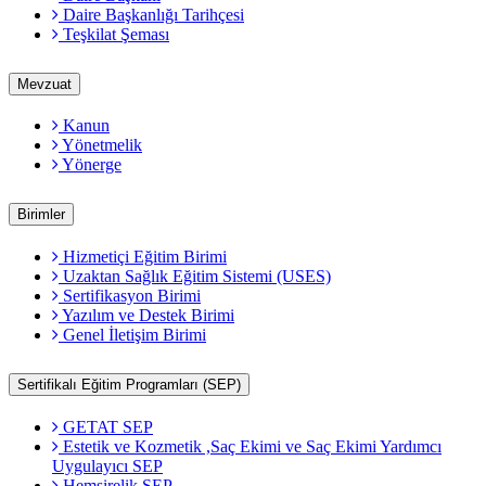
Daire Başkanlığı Tarihçesi
Teşkilat Şeması
Mevzuat
Kanun
Yönetmelik
Yönerge
Birimler
Hizmetiçi Eğitim Birimi
Uzaktan Sağlık Eğitim Sistemi (USES)
Sertifikasyon Birimi
Yazılım ve Destek Birimi
Genel İletişim Birimi
Sertifikalı Eğitim Programları (SEP)
GETAT SEP
Estetik ve Kozmetik ,Saç Ekimi ve Saç Ekimi Yardımcı
Uygulayıcı SEP
Hemşirelik SEP