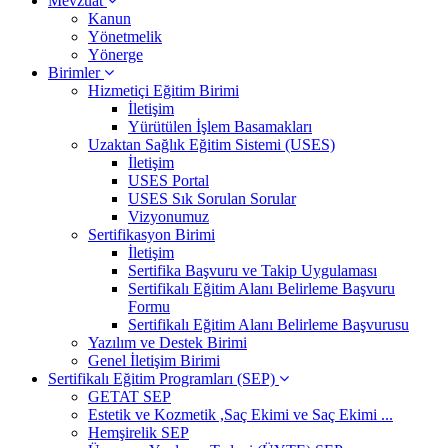
Mevzuat
Kanun
Yönetmelik
Yönerge
Birimler
Hizmetiçi Eğitim Birimi
İletişim
Yürütülen İşlem Basamakları
Uzaktan Sağlık Eğitim Sistemi (USES)
İletişim
USES Portal
USES Sık Sorulan Sorular
Vizyonumuz
Sertifikasyon Birimi
İletişim
Sertifika Başvuru ve Takip Uygulaması
Sertifikalı Eğitim Alanı Belirleme Başvuru
Formu
Sertifikalı Eğitim Alanı Belirleme Başvurusu
Yazılım ve Destek Birimi
Genel İletişim Birimi
Sertifikalı Eğitim Programları (SEP)
GETAT SEP
Estetik ve Kozmetik ,Saç Ekimi ve Saç Ekimi ...
Hemşirelik SEP