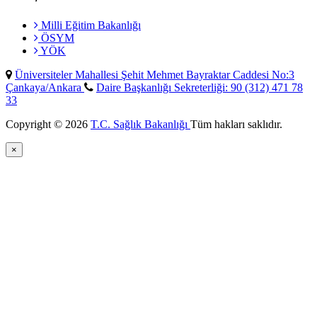
Milli Eğitim Bakanlığı
ÖSYM
YÖK
Üniversiteler Mahallesi Şehit Mehmet Bayraktar Caddesi No:3
Çankaya/Ankara
Daire Başkanlığı Sekreterliği: 90 (312) 471 78
33
Copyright © 2026
T.C. Sağlık Bakanlığı
Tüm hakları saklıdır.
×