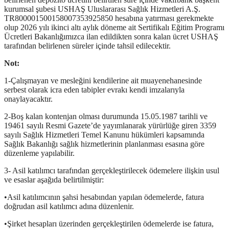
kurumsal şubesi USHAŞ Uluslararası Sağlık Hizmetleri A.Ş.
TR800001500158007353925850 hesabına yatırması gerekmekte
olup 2026 yılı ikinci altı aylık döneme ait Sertifikalı Eğitim Programı
Ücretleri Bakanlığımızca ilan edildikten sonra kalan ücret USHAŞ
tarafından belirlenen süreler içinde tahsil edilecektir.
Not:
1-Çalışmayan ve mesleğini kendilerine ait muayenehanesinde
serbest olarak icra eden tabipler evrakı kendi imzalarıyla
onaylayacaktır.
2-Boş kalan kontenjan olması durumunda 15.05.1987 tarihli ve
19461 sayılı Resmi Gazete’de yayımlanarak yürürlüğe giren 3359
sayılı Sağlık Hizmetleri Temel Kanunu hükümleri kapsamında
Sağlık Bakanlığı sağlık hizmetlerinin planlanması esasına göre
düzenleme yapılabilir.
3- Asil katılımcı tarafından gerçekleştirilecek ödemelere ilişkin usul
ve esaslar aşağıda belirtilmiştir:
•Asil katılımcının şahsi hesabından yapılan ödemelerde, fatura
doğrudan asil katılımcı adına düzenlenir.
•Şirket hesapları üzerinden gerçekleştirilen ödemelerde ise fatura,