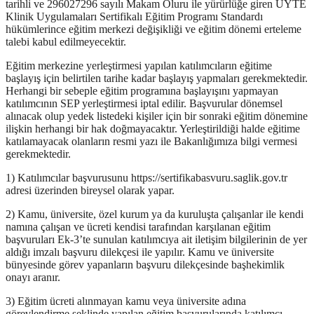
tarihli ve 296027296 sayılı Makam Oluru ile yürürlüğe giren ÜYTE
Klinik Uygulamaları Sertifikalı Eğitim Programı Standardı
hükümlerince eğitim merkezi değişikliği ve eğitim dönemi erteleme
talebi kabul edilmeyecektir.
Eğitim merkezine yerleştirmesi yapılan katılımcıların eğitime
başlayış için belirtilen tarihe kadar başlayış yapmaları gerekmektedir.
Herhangi bir sebeple eğitim programına başlayışını yapmayan
katılımcının SEP yerleştirmesi iptal edilir. Başvurular dönemsel
alınacak olup yedek listedeki kişiler için bir sonraki eğitim dönemine
ilişkin herhangi bir hak doğmayacaktır. Yerleştirildiği halde eğitime
katılamayacak olanların resmi yazı ile Bakanlığımıza bilgi vermesi
gerekmektedir.
1) Katılımcılar başvurusunu https://sertifikabasvuru.saglik.gov.tr
adresi üzerinden bireysel olarak yapar.
2) Kamu, üniversite, özel kurum ya da kuruluşta çalışanlar ile kendi
namına çalışan ve ücreti kendisi tarafından karşılanan eğitim
başvuruları Ek-3’te sunulan katılımcıya ait iletişim bilgilerinin de yer
aldığı imzalı başvuru dilekçesi ile yapılır. Kamu ve üniversite
bünyesinde görev yapanların başvuru dilekçesinde başhekimlik
onayı aranır.
3) Eğitim ücreti alınmayan kamu veya üniversite adına
görevlendirme şeklinde yapılan eğitim başvurularında katılımcı