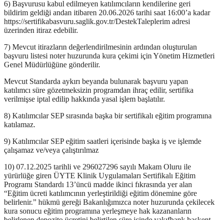
6) Başvurusu kabul edilmeyen katılımcıların kendilerine geri
bildirim geldiği andan itibaren 20.06.2026 tarihi saat 16:00’a kadar
https://sertifikabasvuru.saglik.gov.tr/DestekTaleplerim adresi
üzerinden itiraz edebilir.
7) Mevcut itirazların değerlendirilmesinin ardından oluşturulan
başvuru listesi noter huzurunda kura çekimi için Yönetim Hizmetleri
Genel Müdürlüğüne gönderilir.
Mevcut Standarda aykırı beyanda bulunarak başvuru yapan
katılımcı süre gözetmeksizin programdan ihraç edilir, sertifika
verilmişse iptal edilip hakkında yasal işlem başlatılır.
8) Katılımcılar SEP sırasında başka bir sertifikalı eğitim programına
katılamaz.
9) Katılımcılar SEP eğitim saatleri içerisinde başka iş ve işlemde
çalışamaz ve/veya çalıştırılmaz
10) 07.12.2025 tarihli ve 296027296 sayılı Makam Oluru ile
yürürlüğe giren ÜYTE Klinik Uygulamaları Sertifikalı Eğitim
Programı Standardı 13’üncü madde ikinci fıkrasında yer alan
“Eğitim ücreti katılımcının yerleştirildiği eğitim dönemine göre
belirlenir.” hükmü gereği Bakanlığımızca noter huzurunda çekilecek
kura sonucu eğitim programına yerleşmeye hak kazananların
belirlenen depozito ücretini belirtilen süre içinde vakıfbank başkent