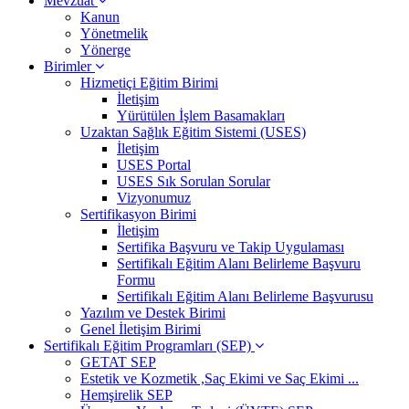
Mevzuat
Kanun
Yönetmelik
Yönerge
Birimler
Hizmetiçi Eğitim Birimi
İletişim
Yürütülen İşlem Basamakları
Uzaktan Sağlık Eğitim Sistemi (USES)
İletişim
USES Portal
USES Sık Sorulan Sorular
Vizyonumuz
Sertifikasyon Birimi
İletişim
Sertifika Başvuru ve Takip Uygulaması
Sertifikalı Eğitim Alanı Belirleme Başvuru
Formu
Sertifikalı Eğitim Alanı Belirleme Başvurusu
Yazılım ve Destek Birimi
Genel İletişim Birimi
Sertifikalı Eğitim Programları (SEP)
GETAT SEP
Estetik ve Kozmetik ,Saç Ekimi ve Saç Ekimi ...
Hemşirelik SEP