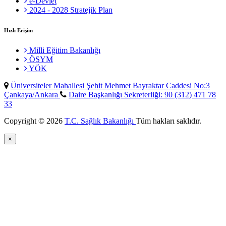
e-Devlet
2024 - 2028 Stratejik Plan
Hızlı Erişim
Milli Eğitim Bakanlığı
ÖSYM
YÖK
Üniversiteler Mahallesi Şehit Mehmet Bayraktar Caddesi No:3
Çankaya/Ankara
Daire Başkanlığı Sekreterliği: 90 (312) 471 78
33
Copyright © 2026
T.C. Sağlık Bakanlığı
Tüm hakları saklıdır.
×