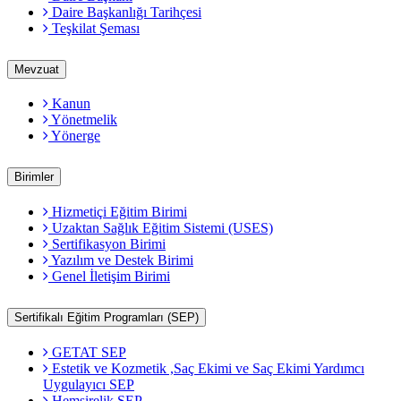
Daire Başkanlığı Tarihçesi
Teşkilat Şeması
Mevzuat
Kanun
Yönetmelik
Yönerge
Birimler
Hizmetiçi Eğitim Birimi
Uzaktan Sağlık Eğitim Sistemi (USES)
Sertifikasyon Birimi
Yazılım ve Destek Birimi
Genel İletişim Birimi
Sertifikalı Eğitim Programları (SEP)
GETAT SEP
Estetik ve Kozmetik ,Saç Ekimi ve Saç Ekimi Yardımcı
Uygulayıcı SEP
Hemşirelik SEP