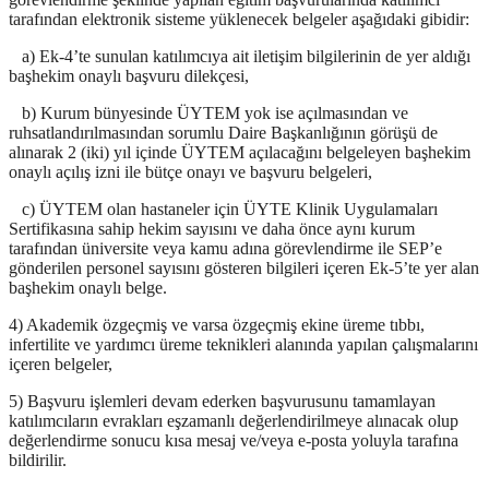
tarafından elektronik sisteme yüklenecek belgeler aşağıdaki gibidir:
a) Ek-4’te sunulan katılımcıya ait iletişim bilgilerinin de yer aldığı
başhekim onaylı başvuru dilekçesi,
b) Kurum bünyesinde ÜYTEM yok ise açılmasından ve
ruhsatlandırılmasından sorumlu Daire Başkanlığının görüşü de
alınarak 2 (iki) yıl içinde ÜYTEM açılacağını belgeleyen başhekim
onaylı açılış izni ile bütçe onayı ve başvuru belgeleri,
c) ÜYTEM olan hastaneler için ÜYTE Klinik Uygulamaları
Sertifikasına sahip hekim sayısını ve daha önce aynı kurum
tarafından üniversite veya kamu adına görevlendirme ile SEP’e
gönderilen personel sayısını gösteren bilgileri içeren Ek-5’te yer alan
başhekim onaylı belge.
4) Akademik özgeçmiş ve varsa özgeçmiş ekine üreme tıbbı,
infertilite ve yardımcı üreme teknikleri alanında yapılan çalışmalarını
içeren belgeler,
5) Başvuru işlemleri devam ederken başvurusunu tamamlayan
katılımcıların evrakları eşzamanlı değerlendirilmeye alınacak olup
değerlendirme sonucu kısa mesaj ve/veya e-posta yoluyla tarafına
bildirilir.