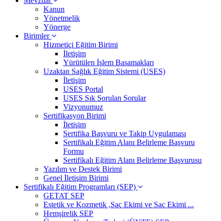
Mevzuat
Kanun
Yönetmelik
Yönerge
Birimler
Hizmetiçi Eğitim Birimi
İletişim
Yürütülen İşlem Basamakları
Uzaktan Sağlık Eğitim Sistemi (USES)
İletişim
USES Portal
USES Sık Sorulan Sorular
Vizyonumuz
Sertifikasyon Birimi
İletişim
Sertifika Başvuru ve Takip Uygulaması
Sertifikalı Eğitim Alanı Belirleme Başvuru
Formu
Sertifikalı Eğitim Alanı Belirleme Başvurusu
Yazılım ve Destek Birimi
Genel İletişim Birimi
Sertifikalı Eğitim Programları (SEP)
GETAT SEP
Estetik ve Kozmetik ,Saç Ekimi ve Saç Ekimi ...
Hemşirelik SEP