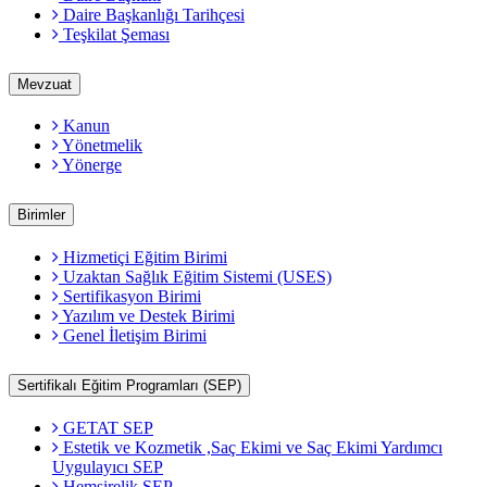
Daire Başkanlığı Tarihçesi
Teşkilat Şeması
Mevzuat
Kanun
Yönetmelik
Yönerge
Birimler
Hizmetiçi Eğitim Birimi
Uzaktan Sağlık Eğitim Sistemi (USES)
Sertifikasyon Birimi
Yazılım ve Destek Birimi
Genel İletişim Birimi
Sertifikalı Eğitim Programları (SEP)
GETAT SEP
Estetik ve Kozmetik ,Saç Ekimi ve Saç Ekimi Yardımcı
Uygulayıcı SEP
Hemşirelik SEP