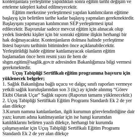
kontenjanlara yerleştirme yapıldıktan sonra eğitim tarihi değişim ve
erteleme talepleri kabul edilmeyecektir.
Eğitim merkezine yerleştirmesi yapılan katılımcıların eğitime
başlayış için belirtilen tarihe kadar başlayış yapmaları gerekmektedir.
Başlayışını yapmayan katılımcının SEP yerleştirmesi iptal
edilecektir. Başvurular sadece mevcut eğitim için alınacak olup
yedek listedeki kişiler için bir sonraki eğitime ilişkin herhangi bir
hak doğmayacaktır. Kontenjanların dolması halinde yerleştirme
listesi başvuru tarihinin bitiminden önce açıklanabilecektir.
Yerleştirildiği halde eğitime katılamayacak olanların eğitim
başlamadan önce hem resmi yazı ile hem de
shgm.egitim@saglik.gov.tr adresinden Bakanlığımıza bilgi vermesi
gerekmektedir.
Uçuş Tabipliği Sertifikalı eğitim programına başvuru için
yüklenecek belgeler;
1. Sağlık Bakanlığına bağlı uçucu ve dalgıç sınıfı raporları vermeye
yetkili sağlık kuruluşlarından son 3 (üç) ay içinde alınmış “Görev
Ekibi Olarak Uçar” Sağlık raporu (Raporun tamamı yüklenecektir.)
2. Uçuş Tabipliği Sertifikalı Eğitim Programı Standardı Ek 2 de yer
alan dilekçe
3.Kurum namına katılanlardan, ilgili kurumun görevlendirdiğine dair
yazı; kurum adına katılmayanlar için ise hangi kurumdan
katıldıklarını belirten yazılı dilekçe, herhangi bir kurumda
çalışmayanlar için Uçuş Tabipliği Sertifikalı Eğitim Programı
Standardı Ek 2 de yer alan dilekçe