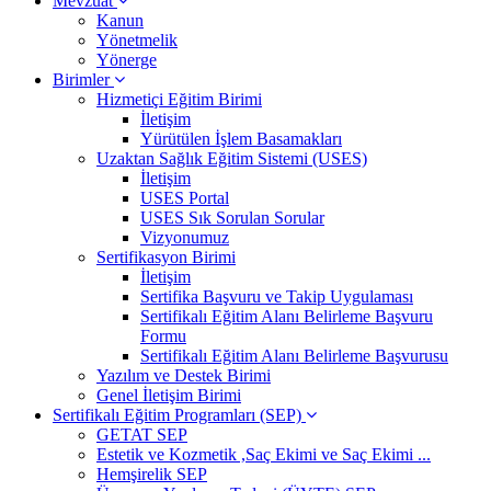
Mevzuat
Kanun
Yönetmelik
Yönerge
Birimler
Hizmetiçi Eğitim Birimi
İletişim
Yürütülen İşlem Basamakları
Uzaktan Sağlık Eğitim Sistemi (USES)
İletişim
USES Portal
USES Sık Sorulan Sorular
Vizyonumuz
Sertifikasyon Birimi
İletişim
Sertifika Başvuru ve Takip Uygulaması
Sertifikalı Eğitim Alanı Belirleme Başvuru
Formu
Sertifikalı Eğitim Alanı Belirleme Başvurusu
Yazılım ve Destek Birimi
Genel İletişim Birimi
Sertifikalı Eğitim Programları (SEP)
GETAT SEP
Estetik ve Kozmetik ,Saç Ekimi ve Saç Ekimi ...
Hemşirelik SEP