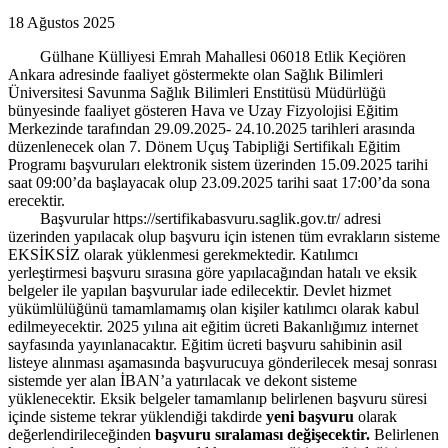
18 Ağustos 2025
Gülhane Külliyesi Emrah Mahallesi 06018 Etlik Keçiören
Ankara adresinde faaliyet göstermekte olan Sağlık Bilimleri
Üniversitesi Savunma Sağlık Bilimleri Enstitüsü Müdürlüğü
bünyesinde faaliyet gösteren Hava ve Uzay Fizyolojisi Eğitim
Merkezinde tarafından 29.09.2025- 24.10.2025 tarihleri arasında
düzenlenecek olan 7. Dönem Uçuş Tabipliği Sertifikalı Eğitim
Programı başvuruları elektronik sistem üzerinden 15.09.2025 tarihi
saat 09:00’da başlayacak olup 23.09.2025 tarihi saat 17:00’da sona
erecektir.
Başvurular https://sertifikabasvuru.saglik.gov.tr/ adresi
üzerinden yapılacak olup başvuru için istenen tüm evrakların sisteme
EKSİKSİZ olarak yüklenmesi gerekmektedir. Katılımcı
yerleştirmesi başvuru sırasına göre yapılacağından hatalı ve eksik
belgeler ile yapılan başvurular iade edilecektir. Devlet hizmet
yükümlülüğünü tamamlamamış olan kişiler katılımcı olarak kabul
edilmeyecektir. 2025 yılına ait eğitim ücreti Bakanlığımız internet
sayfasında yayınlanacaktır. Eğitim ücreti başvuru sahibinin asil
listeye alınması aşamasında başvurucuya gönderilecek mesaj sonrası
sistemde yer alan İBAN’a yatırılacak ve dekont sisteme
yüklenecektir. Eksik belgeler tamamlanıp belirlenen başvuru süresi
içinde sisteme tekrar yüklendiği takdirde
yeni başvuru
olarak
değerlendirileceğinden
başvuru sıralaması değişecektir.
Belirlenen