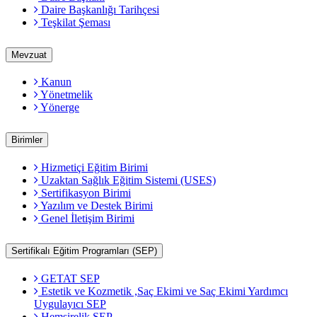
Daire Başkanlığı Tarihçesi
Teşkilat Şeması
Mevzuat
Kanun
Yönetmelik
Yönerge
Birimler
Hizmetiçi Eğitim Birimi
Uzaktan Sağlık Eğitim Sistemi (USES)
Sertifikasyon Birimi
Yazılım ve Destek Birimi
Genel İletişim Birimi
Sertifikalı Eğitim Programları (SEP)
GETAT SEP
Estetik ve Kozmetik ,Saç Ekimi ve Saç Ekimi Yardımcı
Uygulayıcı SEP
Hemşirelik SEP