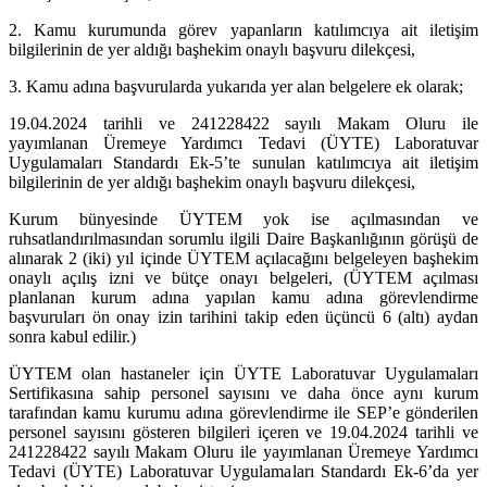
2. Kamu kurumunda görev yapanların katılımcıya ait iletişim
bilgilerinin de yer aldığı başhekim onaylı başvuru dilekçesi,
3. Kamu adına başvurularda yukarıda yer alan belgelere ek olarak;
19.04.2024 tarihli ve 241228422 sayılı Makam Oluru ile
yayımlanan Üremeye Yardımcı Tedavi (ÜYTE) Laboratuvar
Uygulamaları Standardı Ek-5’te sunulan katılımcıya ait iletişim
bilgilerinin de yer aldığı başhekim onaylı başvuru dilekçesi,
Kurum bünyesinde ÜYTEM yok ise açılmasından ve
ruhsatlandırılmasından sorumlu ilgili Daire Başkanlığının görüşü de
alınarak 2 (iki) yıl içinde ÜYTEM açılacağını belgeleyen başhekim
onaylı açılış izni ve bütçe onayı belgeleri, (ÜYTEM açılması
planlanan kurum adına yapılan kamu adına görevlendirme
başvuruları ön onay izin tarihini takip eden üçüncü 6 (altı) aydan
sonra kabul edilir.)
ÜYTEM olan hastaneler için ÜYTE Laboratuvar Uygulamaları
Sertifikasına sahip personel sayısını ve daha önce aynı kurum
tarafından kamu kurumu adına görevlendirme ile SEP’e gönderilen
personel sayısını gösteren bilgileri içeren ve 19.04.2024 tarihli ve
241228422 sayılı Makam Oluru ile yayımlanan Üremeye Yardımcı
Tedavi (ÜYTE) Laboratuvar Uygulamaları Standardı Ek-6’da yer