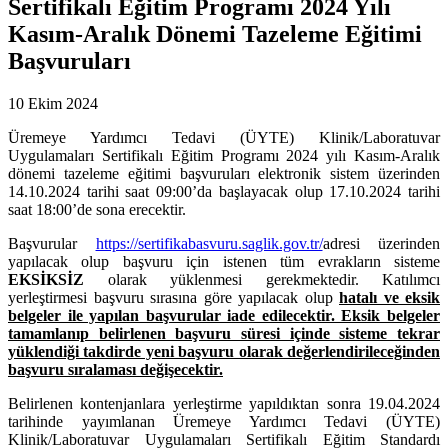
Sertifikalı Eğitim Programı 2024 Yılı
Kasım-Aralık Dönemi Tazeleme Eğitimi
Başvuruları
10 Ekim 2024
Üremeye Yardımcı Tedavi (ÜYTE) Klinik/Laboratuvar
Uygulamaları Sertifikalı Eğitim Programı 2024 yılı Kasım-Aralık
dönemi tazeleme eğitimi başvuruları elektronik sistem üzerinden
14.10.2024 tarihi saat 09:00’da başlayacak olup 17.10.2024 tarihi
saat 18:00’de sona erecektir.
Başvurular
https://sertifikabasvuru.saglik.gov.tr/
adresi üzerinden
yapılacak olup başvuru için istenen tüm evrakların sisteme
EKSİKSİZ
olarak yüklenmesi gerekmektedir. Katılımcı
yerleştirmesi başvuru sırasına göre yapılacak olup
hatalı ve eksik
belgeler ile yapılan başvurular iade edilecektir. Eksik belgeler
tamamlanıp belirlenen başvuru süresi içinde sisteme tekrar
yüklendiği takdirde yeni başvuru olarak değerlendirileceğinden
başvuru sıralaması değişecektir.
Belirlenen kontenjanlara yerleştirme yapıldıktan sonra 19.04.2024
tarihinde yayımlanan Üremeye Yardımcı Tedavi (ÜYTE)
Klinik/Laboratuvar Uygulamaları Sertifikalı Eğitim Standardı