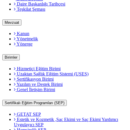
Daire Başkanlığı Tarihçesi
Teşkilat Şeması
Mevzuat
Kanun
Yönetmelik
Yönerge
Birimler
Hizmetiçi Eğitim Birimi
Uzaktan Sağlık Eğitim Sistemi (USES)
Sertifikasyon Birimi
Yazılım ve Destek Birimi
Genel İletişim Birimi
Sertifikalı Eğitim Programları (SEP)
GETAT SEP
Estetik ve Kozmetik ,Saç Ekimi ve Saç Ekimi Yardımcı
Uygulayıcı SEP
Hemşirelik SEP