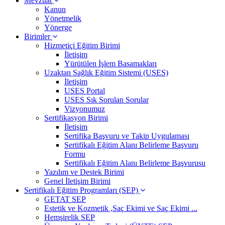
Mevzuat
Kanun
Yönetmelik
Yönerge
Birimler
Hizmetiçi Eğitim Birimi
İletişim
Yürütülen İşlem Basamakları
Uzaktan Sağlık Eğitim Sistemi (USES)
İletişim
USES Portal
USES Sık Sorulan Sorular
Vizyonumuz
Sertifikasyon Birimi
İletişim
Sertifika Başvuru ve Takip Uygulaması
Sertifikalı Eğitim Alanı Belirleme Başvuru
Formu
Sertifikalı Eğitim Alanı Belirleme Başvurusu
Yazılım ve Destek Birimi
Genel İletişim Birimi
Sertifikalı Eğitim Programları (SEP)
GETAT SEP
Estetik ve Kozmetik ,Saç Ekimi ve Saç Ekimi ...
Hemşirelik SEP