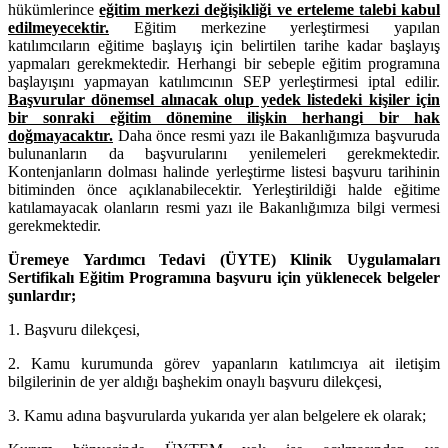
hükümlerince
eğitim merkezi değişikliği ve erteleme talebi kabul
edilmeyecektir.
Eğitim merkezine yerleştirmesi yapılan
katılımcıların eğitime başlayış için belirtilen tarihe kadar başlayış
yapmaları gerekmektedir. Herhangi bir sebeple eğitim programına
başlayışını yapmayan katılımcının SEP yerleştirmesi iptal edilir.
Başvurular dönemsel alınacak olup yedek listedeki kişiler için
bir sonraki eğitim dönemine ilişkin herhangi bir hak
doğmayacaktır.
Daha önce resmi yazı ile Bakanlığımıza başvuruda
bulunanların da başvurularını yenilemeleri gerekmektedir.
Kontenjanların dolması halinde yerleştirme listesi başvuru tarihinin
bitiminden önce açıklanabilecektir. Yerleştirildiği halde eğitime
katılamayacak olanların resmi yazı ile Bakanlığımıza bilgi vermesi
gerekmektedir.
Üremeye Yardımcı Tedavi (ÜYTE) Klinik Uygulamaları
Sertifikalı Eğitim Programına başvuru için yüklenecek belgeler
şunlardır;
1. Başvuru dilekçesi,
2. Kamu kurumunda görev yapanların katılımcıya ait iletişim
bilgilerinin de yer aldığı başhekim onaylı başvuru dilekçesi,
3. Kamu adına başvurularda yukarıda yer alan belgelere ek olarak;