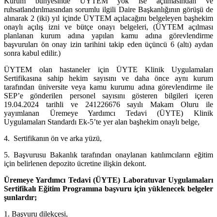
Kurum bünyesinde ÜYTEM yok ise açılmasından ve
ruhsatlandırılmasından sorumlu ilgili Daire Başkanlığının görüşü de
alınarak 2 (iki) yıl içinde ÜYTEM açılacağını belgeleyen başhekim
onaylı açılış izni ve bütçe onayı belgeleri, (ÜYTEM açılması
planlanan kurum adına yapılan kamu adına görevlendirme
başvuruları ön onay izin tarihini takip eden üçüncü 6 (altı) aydan
sonra kabul edilir.)
ÜYTEM olan hastaneler için ÜYTE Klinik Uygulamaları
Sertifikasına sahip hekim sayısını ve daha önce aynı kurum
tarafından üniversite veya kamu kurumu adına görevlendirme ile
SEP’e gönderilen personel sayısını gösteren bilgileri içeren
19.04.2024 tarihli ve 241226676 sayılı Makam Oluru ile
yayımlanan Üremeye Yardımcı Tedavi (ÜYTE) Klinik
Uygulamaları Standardı Ek-5’te yer alan başhekim onaylı belge,
4. Sertifikanın ön ve arka yüzü,
5. Başvurusu Bakanlık tarafından onaylanan katılımcıların eğitim
için belirlenen depozito ücretine ilişkin dekont.
Üremeye Yardımcı Tedavi (ÜYTE) Laboratuvar Uygulamaları
Sertifikalı Eğitim Programına başvuru için yüklenecek belgeler
şunlardır;
1. Başvuru dilekçesi,